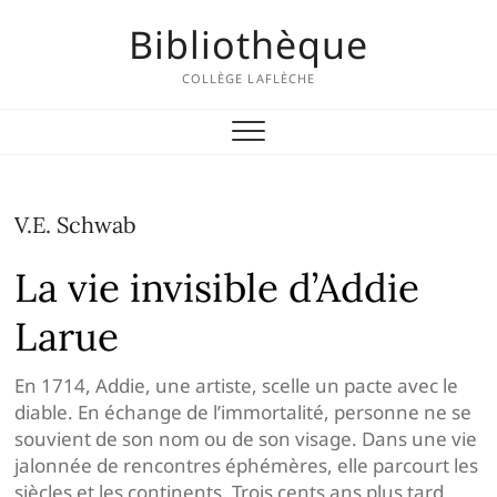
Skip
Bibliothèque
to
content
COLLÈGE LAFLÈCHE
V.E. Schwab
La vie invisible d’Addie
Larue
En 1714, Addie, une artiste, scelle un pacte avec le
diable. En échange de l’immortalité, personne ne se
souvient de son nom ou de son visage. Dans une vie
jalonnée de rencontres éphémères, elle parcourt les
siècles et les continents. Trois cents ans plus tard,