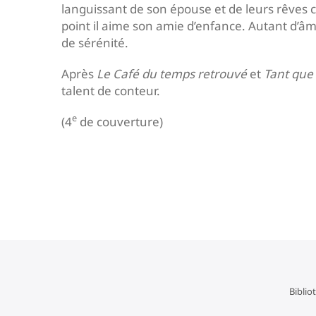
languissant de son épouse et de leurs rêves c
point il aime son amie d’enfance. Autant d’â
de sérénité.
Après
Le Café du temps retrouvé
et
Tant que 
talent de conteur.
e
(4
de couverture)
Navigation
de
l’article
Biblio