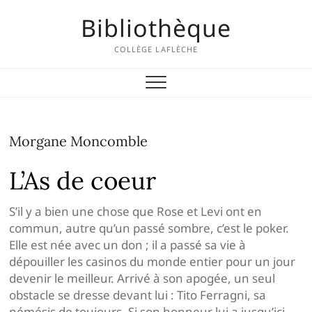
Skip
Bibliothèque
to
content
COLLÈGE LAFLÈCHE
Morgane Moncomble
L’As de coeur
S’il y a bien une chose que Rose et Levi ont en
commun, autre qu’un passé sombre, c’est le poker.
Elle est née avec un don ; il a passé sa vie à
dépouiller les casinos du monde entier pour un jour
devenir le meilleur. Arrivé à son apogée, un seul
obstacle se dresse devant lui : Tito Ferragni, sa
némésis de toujours. Si son honneur lui a jusqu’ici