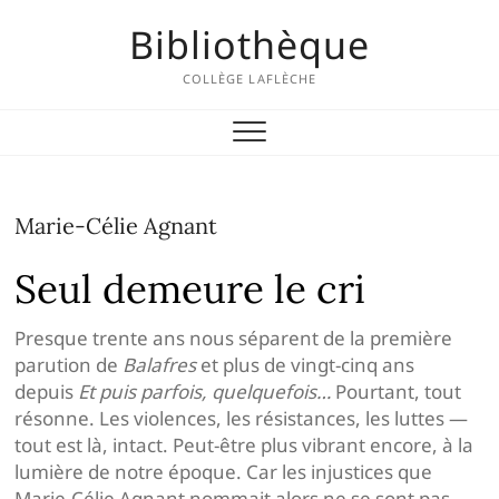
Skip
Bibliothèque
to
content
COLLÈGE LAFLÈCHE
Marie-Célie Agnant
Seul demeure le cri
Presque trente ans nous séparent de la première
parution de
Balafres
et plus de vingt-cinq ans
depuis
Et puis parfois, quelquefois…
Pourtant, tout
résonne. Les violences, les résistances, les luttes —
tout est là, intact. Peut-être plus vibrant encore, à la
lumière de notre époque. Car les injustices que
Marie-Célie Agnant nommait alors ne se sont pas