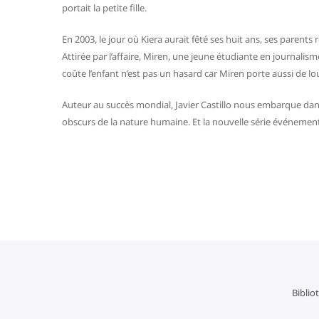
portait la petite fille.
En 2003, le jour où Kiera aurait fêté ses huit ans, ses parent
Attirée par l’affaire, Miren, une jeune étudiante en journali
coûte l’enfant n’est pas un hasard car Miren porte aussi de l
Auteur au succès mondial, Javier Castillo nous embarque d
obscurs de la nature humaine. Et la nouvelle série événement 
Navigation
de
l’article
Biblio