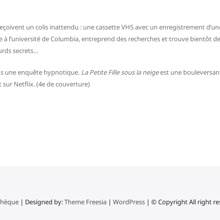
s reçoivent un colis inattendu : une cassette VHS avec un enregistrement d’une
sme à l’université de Columbia, entreprend des recherches et trouve bientôt
ourds secrets…
ans une enquête hypnotique.
La Petite Fille sous la neige
est une bouleversante
sur Netflix. (4e de couverture)
thèque
| Designed by:
Theme Freesia
|
WordPress
| © Copyright All right r