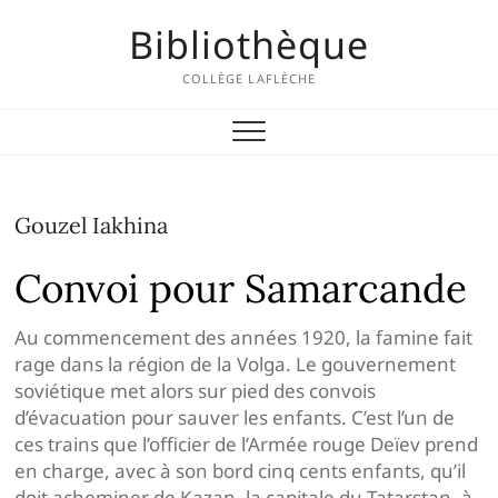
Skip
Bibliothèque
to
content
COLLÈGE LAFLÈCHE
Gouzel Iakhina
Convoi pour Samarcande
Au commencement des années 1920, la famine fait
rage dans la région de la Volga. Le gouvernement
soviétique met alors sur pied des convois
d’évacuation pour sauver les enfants. C’est l’un de
ces trains que l’officier de l’Armée rouge Deïev prend
en charge, avec à son bord cinq cents enfants, qu’il
doit acheminer de Kazan, la capitale du Tatarstan, à