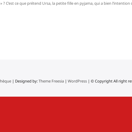
» ? C’est ce que prétend Ursa, la petite fille en pyjama, qui a bien l’intention
thèque
| Designed by:
Theme Freesia
|
WordPress
| © Copyright All right r