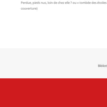
Perdue, pieds nus, loin de chez elle ? ou « tombée des étoiles 
couverture)
Navigation
de
l’article
Biblio