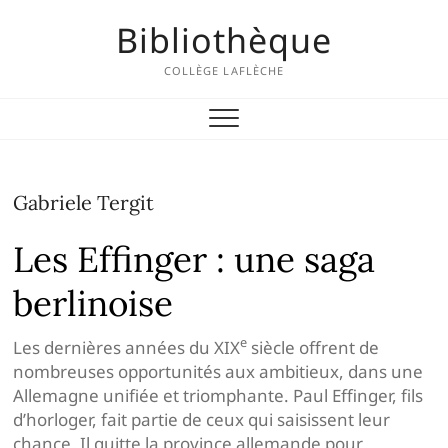
Skip
Bibliothèque
to
content
COLLÈGE LAFLÈCHE
Gabriele Tergit
Les Effinger : une saga
berlinoise
e
Les dernières années du XIX
siècle offrent de
nombreuses opportunités aux ambitieux, dans une
Allemagne unifiée et triomphante. Paul Effinger, fils
d’horloger, fait partie de ceux qui saisissent leur
chance. Il quitte la province allemande pour