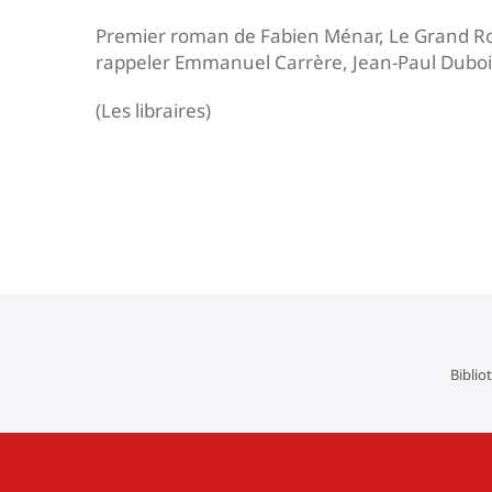
Premier roman de Fabien Ménar, Le Grand Rom
rappeler Emmanuel Carrère, Jean-Paul Duboi
(Les libraires)
Navigation
de
l’article
Biblio