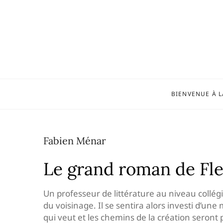
Skip
to
content
BIENVENUE À L
Fabien Ménar
Le grand roman de F
Un professeur de littérature au niveau collég
du voisinage. Il se sentira alors investi d’une
qui veut et les chemins de la création sero