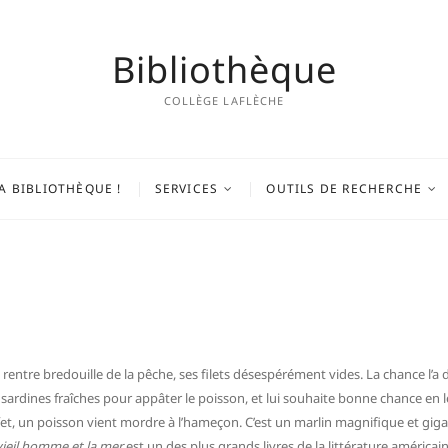
Bibliothèque
COLLÈGE LAFLÈCHE
A BIBLIOTHÈQUE !
SERVICES
OUTILS DE RECHERCHE
 rentre bredouille de la pêche, ses filets désespérément vides. La chance l’a
 sardines fraîches pour appâter le poisson, et lui souhaite bonne chance en l
effet, un poisson vient mordre à l’hameçon. C’est un marlin magnifique et gi
vieil homme et la mer
est un des plus grands livres de la littérature américai