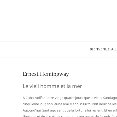
Skip
to
content
BIENVENUE À L
Ernest Hemingway
Le vieil homme et la mer
À Cuba, voilà quatre-vingt-quatre jours que le vieux Santiago
cinquième jour, son jeune ami Manolin lui fournit deux belles
Aujourd’hui, Santiago sent que la fortune lui revient. Et en 
l’homme et de la nature, roman du courage et de l’espoir,
Le 