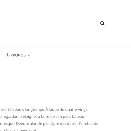
À PROPOS
 déserté depuis longtemps. À l’aube du quatre-vingt-
e regardant s’éloigner à bord de son petit bateau.
gantesque. Débute alors le plus âpre des duels.. Combat de
ne. (4e de couverture)