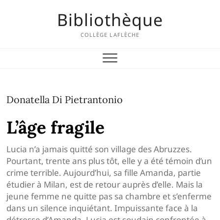
Skip
Bibliothèque
to
content
COLLÈGE LAFLÈCHE
Donatella Di Pietrantonio
L’âge fragile
Lucia n’a jamais quitté son village des Abruzzes.
Pourtant, trente ans plus tôt, elle y a été témoin d’un
crime terrible. Aujourd’hui, sa fille Amanda, partie
étudier à Milan, est de retour auprès d’elle. Mais la
jeune femme ne quitte pas sa chambre et s’enferme
dans un silence inquiétant. Impuissante face à la
détresse d’Amanda, Lucia est soudain confrontée à