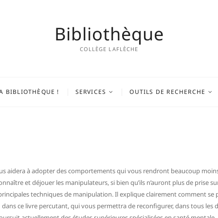
Bibliothèque
COLLÈGE LAFLÈCHE
A BIBLIOTHÈQUE !
SERVICES
OUTILS DE RECHERCHE
vous aidera à adopter des comportements qui vous rendront beaucoup moins
aître et déjouer les manipulateurs, si bien qu’ils n’auront plus de prise su
s principales techniques de manipulation. Il explique clairement comment se 
ans ce livre percutant, qui vous permettra de reconfigurer, dans tous les dom
 poursuit actuellement des études supérieures spécialisées en santé mentale.