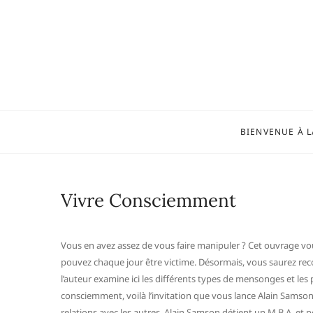
Skip
to
content
BIENVENUE À L
Vivre Consciemment
Vous en avez assez de vous faire manipuler ? Cet ouvrage 
pouvez chaque jour être victime. Désormais, vous saurez reconn
l’auteur examine ici les différents types de mensonges et le
consciemment, voilà l’invitation que vous lance Alain Samson d
relations avec les autres. Alain Samson détient un M.B.A. et