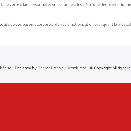
 faire votre bilan personnel et vous donnera les clés d’une détox émotionnel
coute de vos besoins corporels, de vos émotions et en pratiquant la méditat
thèque
| Designed by:
Theme Freesia
|
WordPress
| © Copyright All right r