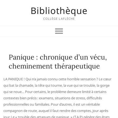
Skip
Bibliothèque
to
content
COLLÈGE LAFLÈCHE
Panique : chronique d’un vécu,
cheminement thérapeutique
LA PANIQUE ! Qui n’a jamais connu cette horrible sensation ? Le cœur
qui bat la chamade, la tête qui tourne, la vue qui se trouble, la gorge
qui se noue… Pour certains, le problème demeure limité à certains
contextes bien précis : examens, situations de stress, difficultés
professionnelles ou familiales. Pour d’autres, il est un véritable
compagnon de route, auquel il faut rendre des comptes, jour après
jour. Le « trouble des attaques de panique » (T.A.P) génère des états