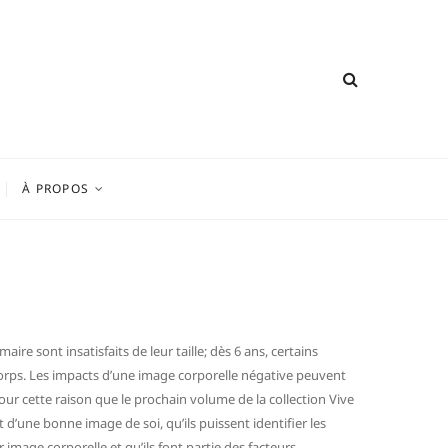
À PROPOS
ire sont insatisfaits de leur taille; dès 6 ans, certains
ur corps. Les impacts d’une image corporelle négative peuvent
 pour cette raison que le prochain volume de la collection Vive
t d’une bonne image de soi, qu’ils puissent identifier les
image corporelle et qu’ils font partie des facteurs