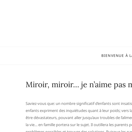
Skip
to
content
BIENVENUE À L
Miroir, miroir… je n’aime pas
Saviez-vous que: un nombre significatif d’enfants sont insatisfa
enfants expriment des inquiétudes quant à leur poids; vers la 
être dévastateurs, pouvant aller jusqu’aux troubles de l’alimen
la vie… en famille portera sur le sujet. Il outillera les paren
problèmes possibles et trouver des solutions. Puisque les par