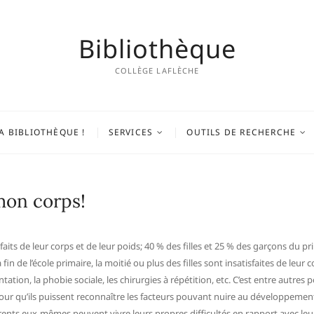
Bibliothèque
COLLÈGE LAFLÈCHE
A BIBLIOTHÈQUE !
SERVICES
OUTILS DE RECHERCHE
 mon corps!
its de leur corps et de leur poids; 40 % des filles et 25 % des garçons du prima
fin de l’école primaire, la moitié ou plus des filles sont insatisfaites de le
tation, la phobie sociale, les chirurgies à répétition, etc. C’est entre autres
ts pour qu’ils puissent reconnaître les facteurs pouvant nuire au développemen
ents eux-mêmes peuvent vivre leurs propres difficultés en rapport avec leur 