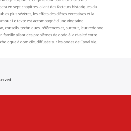
isera en sept chapitres, allant des facteurs historiques du
les plus sévères, les effets des diètes excessives et la
’humour. Le texte est accompagné d’une vingtaine
xion, conseils, techniques, références et, surtout, leur redonne
n famille allant des problèmes de dodo à la rivalité entre
chologue à domicile, diffusée sur les ondes de Canal Vie.
eserved