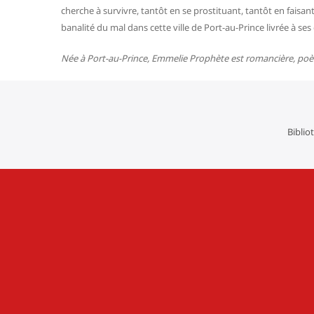
cherche à survivre, tantôt en se prostituant, tantôt en faisan
banalité du mal dans cette ville de Port-au-Prince livrée à se
Née à Port-au-Prince, Emmelie Prophète est romancière, poète
Biblio