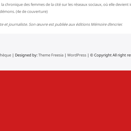
t la chronique des femmes de la cité sur les réseaux sociaux, où elle devient 
s démons. (4e de couverture)
 et journaliste. Son œuvre est publiée aux éditions Mémoire d’encrier.
thèque
| Designed by:
Theme Freesia
|
WordPress
| © Copyright All right r