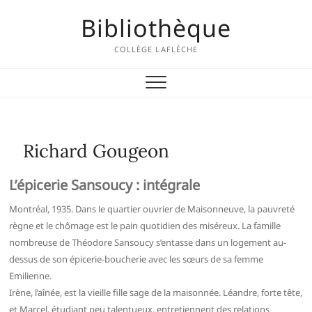
Skip
Bibliothèque
to
content
COLLÈGE LAFLÈCHE
Richard Gougeon
L’épicerie Sansoucy : intégrale
Montréal, 1935. Dans le quartier ouvrier de Maisonneuve, la pauvreté
règne et le chômage est le pain quotidien des miséreux. La famille
nombreuse de Théodore Sansoucy s’entasse dans un logement au-
dessus de son épicerie-boucherie avec les sœurs de sa femme
Emilienne.
Irène, l’aînée, est la vieille fille sage de la maisonnée. Léandre, forte tête,
et Marcel, étudiant peu talentueux, entretiennent des relations