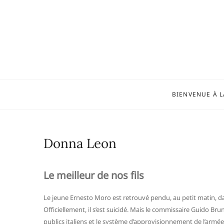
Skip
to
content
BIENVENUE À L
Donna Leon
Le meilleur de nos fils
Le jeune Ernesto Moro est retrouvé pendu, au petit matin, dan
Officiellement, il s’est suicidé. Mais le commissaire Guido Bru
publics italiens et le système d’approvisionnement de l’arm